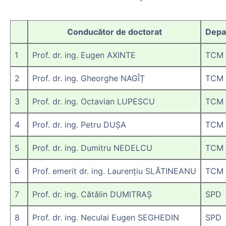
Conducător de doctorat
Depa
1
Prof. dr. ing. Eugen AXINTE
TCM
2
Prof. dr. ing. Gheorghe NAGÎȚ
TCM
3
Prof. dr. ing. Octavian LUPESCU
TCM
4
Prof. dr. ing. Petru DUȘA
TCM
5
Prof. dr. ing. Dumitru NEDELCU
TCM
6
Prof. emerit dr. ing. Laurențiu SLĂTINEANU
TCM
7
Prof. dr. ing. Cătălin DUMITRAȘ
SPD
8
Prof. dr. ing. Neculai Eugen SEGHEDIN
SPD