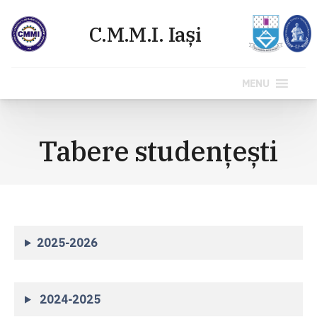
MENU
Sari
la
Tabere studențești
conținut
2025-2026
2024-2025