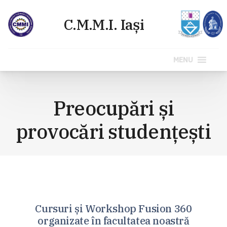
MENU
Sari
la
Preocupări și
conținut
provocări studențești
Cursuri și Workshop Fusion 360
organizate în facultatea noastră