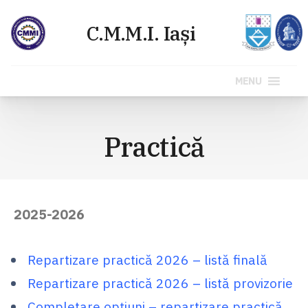
MENU
Sari
la
Practică
conținut
2025-2026
Repartizare practică 2026 – listă finală
Repartizare practică 2026 – listă provizorie
Completare opțiuni – repartizare practică