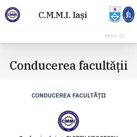
MENU
Sari
la
Conducerea facultăţii
conținut
CONDUCEREA FACULTĂȚII