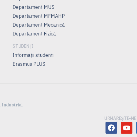
Departament MUS
Departament MFMAHP
Departament Mecanică
Departament Fizică
STUDENȚI
Informaţii studenţi
Erasmus PLUS
 Industrial
URMĂREȘTE-NE 
facebook
youtu