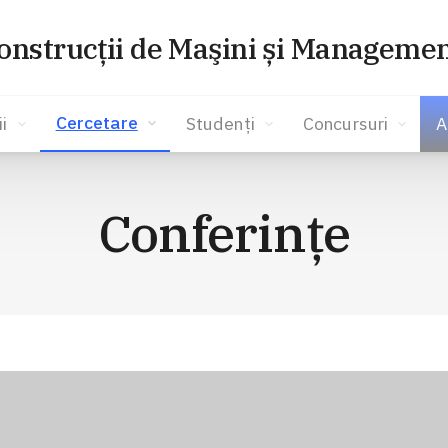
onstrucţii de Maşini și Managemen
Cercetare
i
Studenți
Concursuri
A
Conferinţe