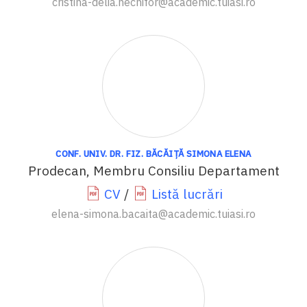
cristina-delia.nechifor@academic.tuiasi.ro
CONF. UNIV. DR. FIZ. BĂCĂIȚĂ SIMONA ELENA
Prodecan, Membru Consiliu Departament
CV
/
Listă lucrări
elena-simona.bacaita@academic.tuiasi.ro