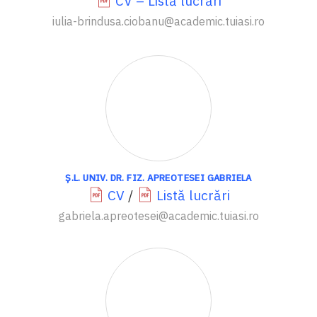
CV – Listă lucrări
iulia-brindusa.ciobanu@academic.tuiasi.ro
Ș.L. UNIV. DR. FIZ. APREOTESEI GABRIELA
CV
/
Listă lucrări
gabriela.apreotesei@academic.tuiasi.ro