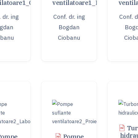
ilatoare1_Curs
ventilatoare1_Laborator
ventil
 dr. ing
Conf. dr. ing
Conf. d
gdan
Bogdan
Bog
obanu
Ciobanu
Ciob
Tur
hidra
Pompe
Pompe