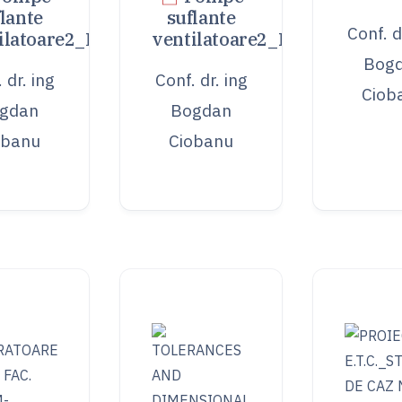
lante
suflante
Conf. d
ilatoare2_Laborator
ventilatoare2_Proiect
Bog
 dr. ing
Conf. dr. ing
Ciob
gdan
Bogdan
obanu
Ciobanu