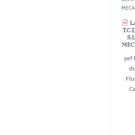
L
T.C.
S.
MEC
șef 
dr
Flo
Ci