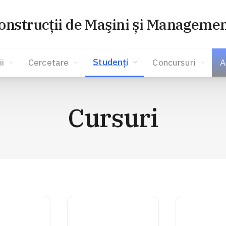
onstrucţii de Maşini și Managemen
Studenți
ii
Cercetare
Concursuri
A
Cursuri