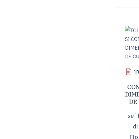
T
CO
DIM
DE
șef 
dr
Flo