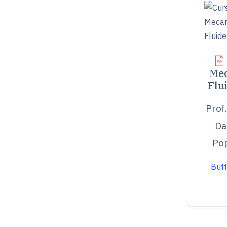
Mec
Flu
Prof.
Da
Po
Butt