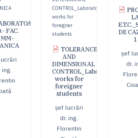
PRO
L
ABORATOARE
E.T.C.
D.- FAC.
DE CA
I.MM-
1
ANICA
TOLERANCES
șef lu
AND
lucrări
DIMENSIONAL
dr. i
. ing.
CONTROL_Laboratory
Flore
works for
rentin
Cio
foreigner
oată
students
șef lucrări
dr. ing.
Florentin