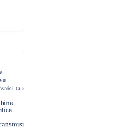
bine
ulice
ransmisii_CursTA