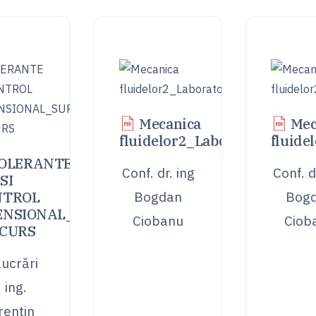
Mecanica
Mec
fluidelor2_Laborator
fluide
OLERANTE
Conf. dr. ing
Conf. d
SI
NTROL
Bogdan
Bog
ENSIONAL_SUPORT
Ciobanu
Ciob
 CURS
lucrări
. ing.
rentin