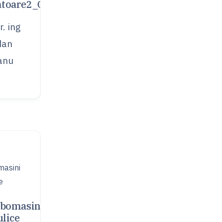
atoare2_Curs
r. ing
dan
anu
bomasini
ulice