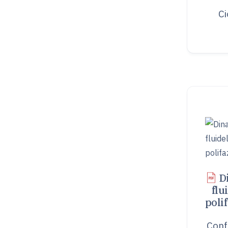
Ci
D
flu
poli
Conf.