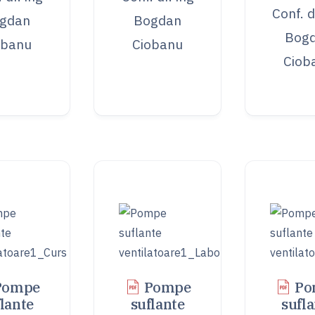
Conf. d
gdan
Bogdan
Bog
obanu
Ciobanu
Ciob
Pompe
Pompe
Po
lante
suflante
sufl