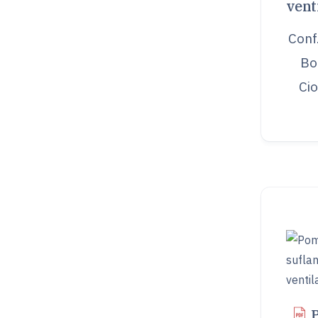
vent
Conf.
Bo
Ci