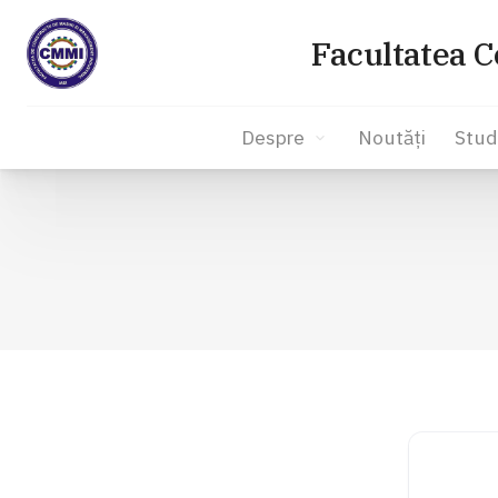
Facultatea C
Despre
Noutăți
Stud
Sari
la
conținut