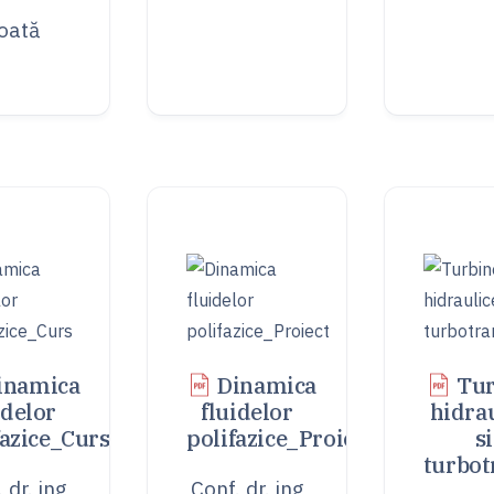
oată
inamica
Dinamica
Tur
idelor
fluidelor
hidra
fazice_Curs
polifazice_Proiect
si
turbot
 dr. ing
Conf. dr. ing