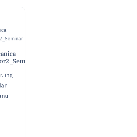
anica
lor2_Seminar
r. ing
dan
anu