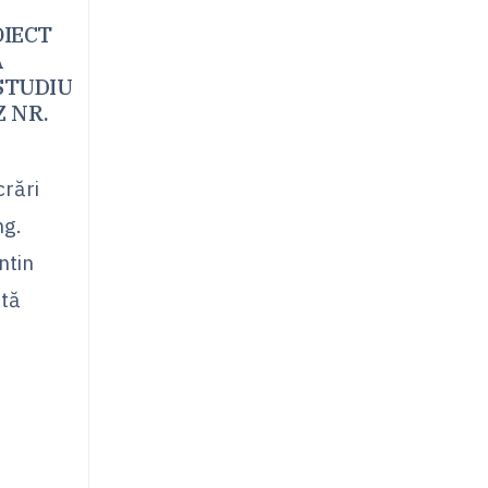
IECT
A
_STUDIU
Z NR.
crări
ng.
ntin
ată