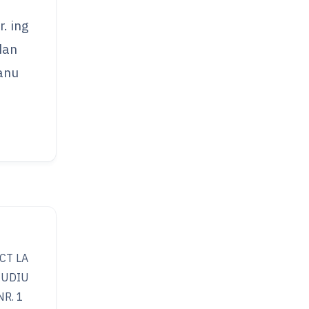
r. ing
dan
anu