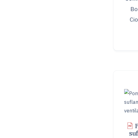
Bo
Ci
suf