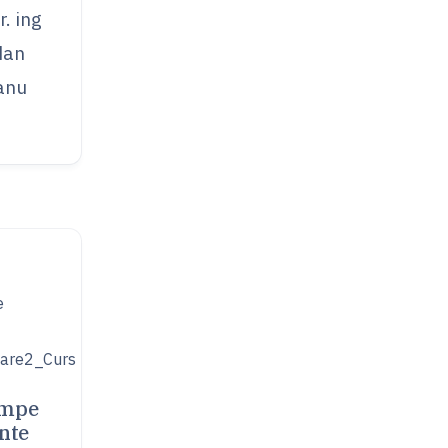
r. ing
dan
anu
mpe
ante