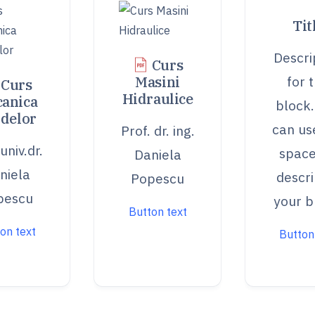
Tit
Descri
Curs
Masini
for t
Curs
Hidraulice
anica
block.
idelor
can use
Prof. dr. ing.
univ.dr.
space
Daniela
niela
descri
Popescu
pescu
your b
Button text
on text
Button