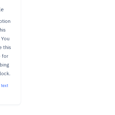
le
ption
his
 You
 this
 for
bing
lock.
 text