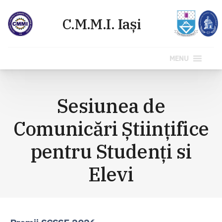
MENU
Sari
la
Sesiunea de
conținut
Comunicări Științifice
pentru Studenți si
Elevi