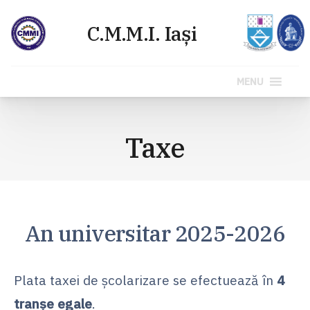
MENU
Sari
la
Taxe
conținut
An universitar 2025-2026
Plata taxei de școlarizare se efectuează în
4
tranșe
egale
.