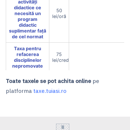
activități
didactice ce
50
necesită un
lei/oră
program
didactic
suplimentar față
de cel normat
Taxa pentru
refacerea
75
disciplinelor
lei/credit
nepromovate
Taxa de
100
Toate taxele se
pot achita online
pe
reexaminare
lei/probă
platforma
taxe.tuiasi.ro
Taxa pentru
susținerea
50
examenelor de
lei/probă
diferență,
nenormate