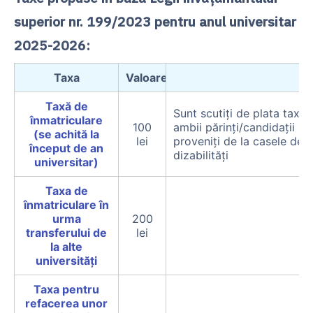
superior nr. 199/2023 pentru anul universitar
2025-2026:
Taxa
Valoare
Taxă de
Sunt scutiți de plata taxel
înmatriculare
100
ambii părinți/candidații pr
(se achită la
lei
proveniți de la casele de c
început de an
dizabilități
universitar)
Taxa de
înmatriculare în
urma
200
transferului de
lei
la alte
universități
Taxa pentru
refacerea unor