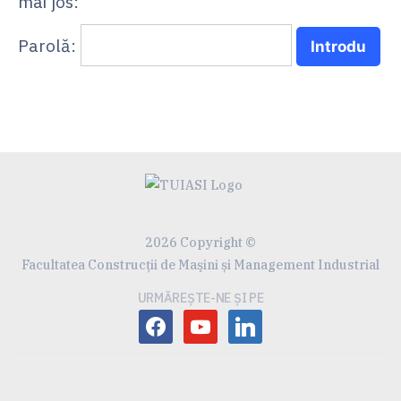
mai jos:
Parolă:
2026 Copyright ©
Facultatea Construcţii de Maşini și Management Industrial
URMĂREȘTE-NE ȘI PE
facebook
youtube
linkedin