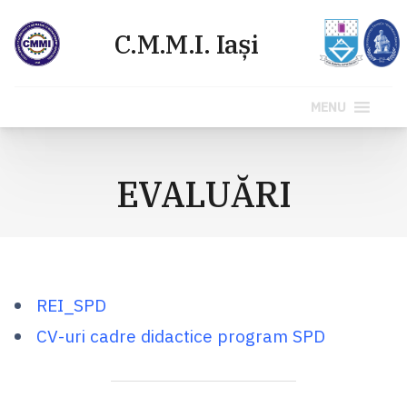
MENU
Sari
la
EVALUĂRI
conținut
REI_SPD
CV-uri cadre didactice program SPD